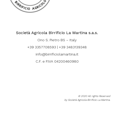
Società Agricola Birrificio La Martina s.a.s.
Ono S. Pietro BS – Italy
+39 3357708593
|
+39 3483139348
info@birrificiolamartina.it
C.F. e P.IVA 04200460980
© 2020 All rights Reserved
by Società Agricola Birrificio La Martina.