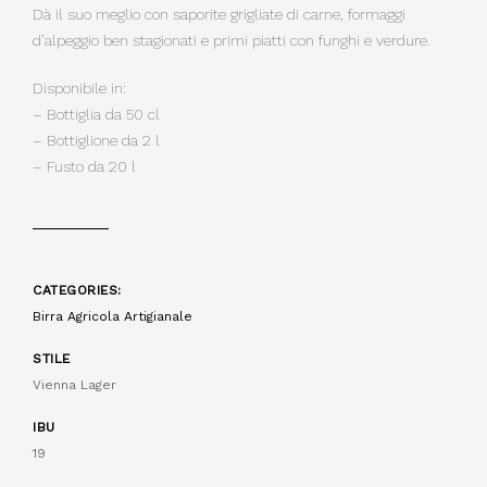
Dà il suo meglio con saporite grigliate di carne, formaggi
d’alpeggio ben stagionati e primi piatti con funghi e verdure.
Disponibile in:
– Bottiglia da 50 cl
– Bottiglione da 2 l
– Fusto da 20 l
CATEGORIES:
Birra Agricola Artigianale
STILE
Vienna Lager
IBU
19