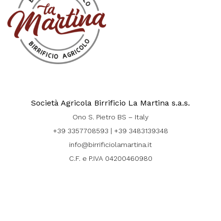
Società Agricola Birrificio La Martina s.a.s.
Ono S. Pietro BS – Italy
+39 3357708593
|
+39 3483139348
info@birrificiolamartina.it
C.F. e P.IVA 04200460980