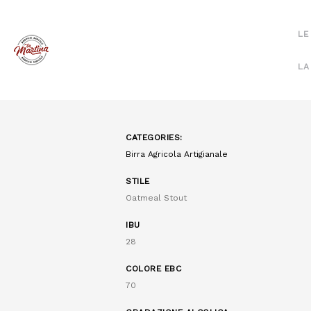
Disponibile in:
– Bottiglia da 50 cl
LE
– Bottiglione da 2 l
– Fusto da 20 l
LA
CATEGORIES:
Birra Agricola Artigianale
STILE
Oatmeal Stout
IBU
28
COLORE EBC
70