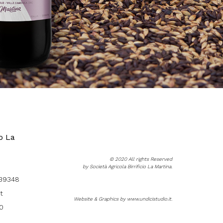
io La
© 2020 All rights Reserved
by Società Agricola Birrificio La Martina.
39348
it
Website & Graphics by
www.undicistudio.it
.
0