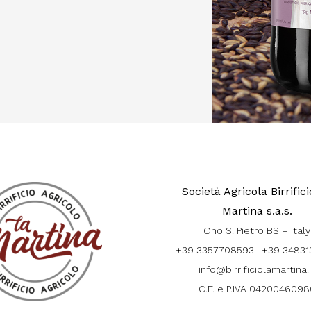
Società Agricola Birrific
Martina s.a.s.
Ono S. Pietro BS – Italy
+39 3357708593
|
+39 34831
info@birrificiolamartina.
C.F. e P.IVA 0420046098